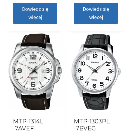
Dowiedz się
Dowiedz się
więcej
więcej
MTP-1314L
MTP-1303PL
-7AVEF
-7BVEG