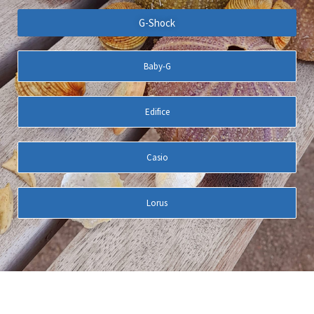
G-Shock
Baby-G
Edifice
Casio
Lorus