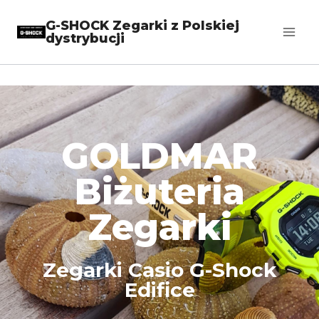
G-SHOCK Zegarki z Polskiej
dystrybucji
GOLDMAR
Biżuteria
Zegarki
Zegarki Casio G-Shock
Edifice