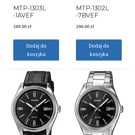
MTP-1303L
MTP-1302L
-1AVEF
-7BVEF
269.00
zł
296.00
zł
Dodaj do
Dodaj do
koszyka
koszyka