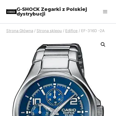
Przejdź
G-SHOCK Zegarki z Polskiej
do
dystrybucji
treści
Strona Główna
/
Strona sklepu
/
Edifice
/
EF-316D -2A