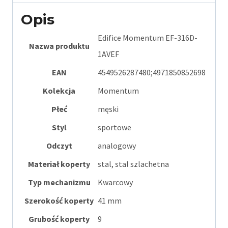
Opis
Edifice Momentum EF-316D-
Nazwa produktu
1AVEF
EAN
4549526287480;4971850852698
Kolekcja
Momentum
Płeć
męski
Styl
sportowe
Odczyt
analogowy
Materiał koperty
stal, stal szlachetna
Typ mechanizmu
Kwarcowy
Szerokość koperty
41 mm
Grubość koperty
9