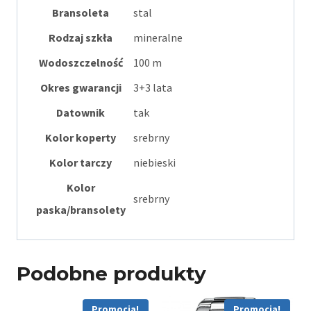
Bransoleta
stal
Rodzaj szkła
mineralne
Wodoszczelność
100 m
Okres gwarancji
3+3 lata
Datownik
tak
Kolor koperty
srebrny
Kolor tarczy
niebieski
Kolor
srebrny
paska/bransolety
Podobne produkty
Promocja!
Promocja!