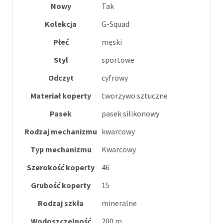
Nowy
Tak
Kolekcja
G-Squad
Płeć
męski
Styl
sportowe
Odczyt
cyfrowy
Materiał koperty
tworzywo sztuczne
Pasek
pasek silikonowy
Rodzaj mechanizmu
kwarcowy
Typ mechanizmu
Kwarcowy
Szerokość koperty
46
Grubość koperty
15
Rodzaj szkła
mineralne
Wodoszczelność
200 m