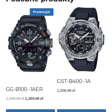
Promocja!
GST-B400 -1A
GG-B100 -1AER
1,500.00
zł
Pierwotna
Aktualna
1,699.00
zł
1,350.00
zł
cena
cena