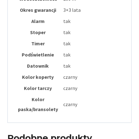
Okres gwarancji
3+3 lata
Alarm
tak
Stoper
tak
Timer
tak
Podświetlenie
tak
Datownik
tak
Kolor koperty
czarny
Kolor tarczy
czarny
Kolor
czarny
paska/bransolety
Podobne produkty