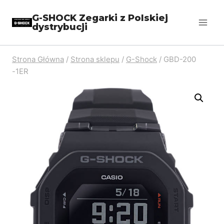
Przejdź
G-SHOCK Zegarki z Polskiej
do
dystrybucji
treści
Strona Główna
/
Strona sklepu
/
G-Shock
/
GBD-200
-1ER