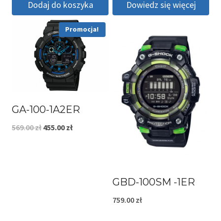
Dodaj do koszyka
Dowiedz się więcej
wynosiła:
wynosi:
1,699.00 zł.
1,350.00 zł.
Promocja!
GA-100-1A2ER
Pierwotna
Aktualna
569.00
zł
455.00
zł
cena
cena
wynosiła:
wynosi:
569.00 zł.
455.00 zł.
GBD-100SM -1ER
759.00
zł