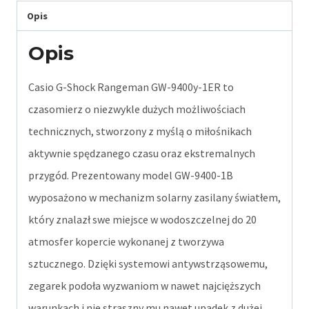
Opis
Opis
Casio G-Shock Rangeman GW-9400y-1ER to
czasomierz o niezwykle dużych możliwościach
technicznych, stworzony z myślą o miłośnikach
aktywnie spędzanego czasu oraz ekstremalnych
przygód. Prezentowany model GW-9400-1B
wyposażono w mechanizm solarny zasilany światłem,
który znalazł swe miejsce w wodoszczelnej do 20
atmosfer kopercie wykonanej z tworzywa
sztucznego. Dzięki systemowi antywstrząsowemu,
zegarek podoła wyzwaniom w nawet najcięższych
warunkach i nie straszny mu nawet upadek z dużej