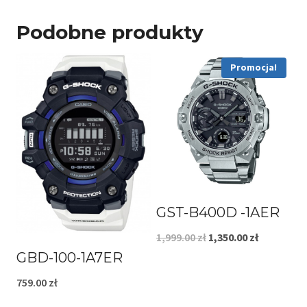
Podobne produkty
Promocja!
GST-B400D -1AER
Pierwotna
Aktualna
1,999.00
zł
1,350.00
zł
GBD-100-1A7ER
cena
cena
wynosiła:
wynosi:
759.00
zł
1,999.00 zł.
1,350.00 zł