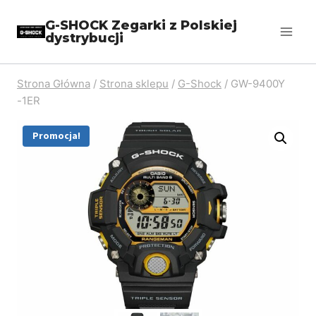
Przejdź
G-SHOCK Zegarki z Polskiej
do
dystrybucji
treści
Strona Główna
/
Strona sklepu
/
G-Shock
/
GW-9400Y
-1ER
Promocja!