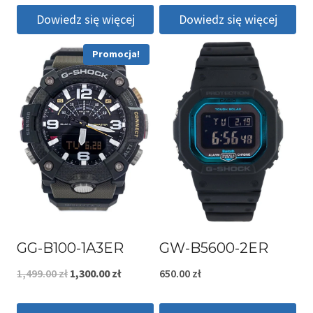
Dowiedz się więcej
Dowiedz się więcej
Promocja!
GG-B100-1A3ER
GW-B5600-2ER
Pierwotna
Aktualna
1,499.00
zł
1,300.00
zł
650.00
zł
cena
cena