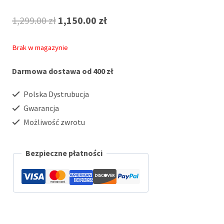
Pierwotna
Aktualna
1,299.00
zł
1,150.00
zł
cena
cena
Brak w magazynie
wynosiła:
wynosi:
Darmowa dostawa od 400 zł
1,299.00 zł.
1,150.00 zł.
Polska Dystrubucja
Gwarancja
Możliwość zwrotu
Bezpieczne płatności