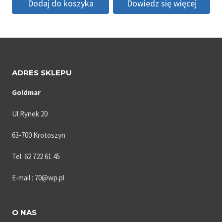
Dodaj do koszyka
Dowiedz się więcej
wynosiła:
wynosi:
1,499.00 zł.
1,300.00 zł.
ADRES SKLEPU
Goldmar
Ul.Rynek 20
63-700 Krotoszyn
Tel. 62 722 61 45
E-mail : 70@wp.pl
O NAS