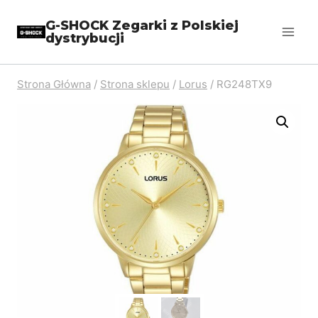
Przejdź
G-SHOCK Zegarki z Polskiej
do
dystrybucji
treści
Strona Główna
/
Strona sklepu
/
Lorus
/
RG248TX9