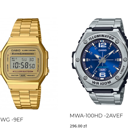
MWA-100HD -2AVEF
8WG -9EF
296.00
zł