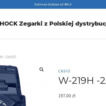
Darmowa dostawa od 400 zł
HOCK Zegarki z Polskiej dystrybuc
9H -2AVEF
CASIO
W-219H -
197.00
zł