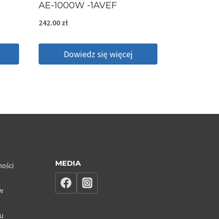
AE-1000W -1AVEF
242.00
zł
Dowiedz się więcej
MEDIA
ności
ów
pu