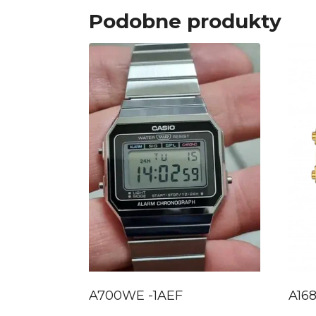
Podobne produkty
A700WE -1AEF
A16