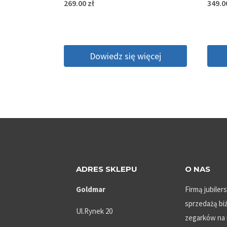
269.00
zł
349.
Dowiedz się więcej
ADRES SKLEPU
O NAS
Goldmar
Firmą jubiler
sprzedażą biż
Ul.Rynek 20
zegarków na 