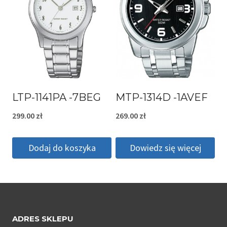
LTP-1141PA -7BEG
MTP-1314D -1AVEF
299.00
zł
269.00
zł
Dodaj do koszyka
Dowiedz się więcej
ADRES SKLEPU