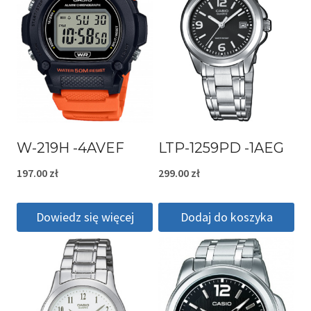
W-219H -4AVEF
LTP-1259PD -1AEG
197.00
zł
299.00
zł
Dowiedz się więcej
Dodaj do koszyka