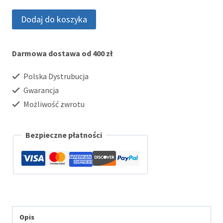
wynosiła:
wynosi:
ilość
Dodaj do koszyka
229.00 zł.
199.00 zł.
W-
800H
Darmowa dostawa od 400 zł
-1BVES
Polska Dystrubucja
Gwarancja
Możliwość zwrotu
Bezpieczne płatności
Opis