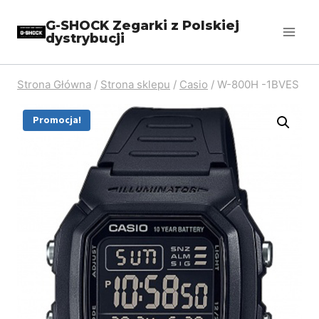
Przejdź
G-SHOCK Zegarki z Polskiej
do
dystrybucji
treści
Strona Główna
/
Strona sklepu
/
Casio
/
W-800H -1BVES
Promocja!