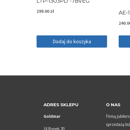
LTP-1303PD -7BVEG
299.00
zł
AE-
240.
Dodaj do koszyka
ADRES SKLEPU
O NAS
Goldmar
Firmą jubiler
sprzedażą biż
Ul.Rynek 20