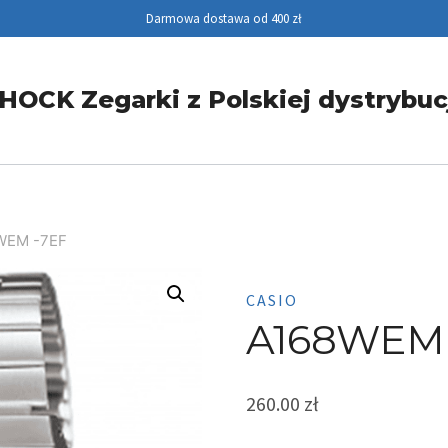
Darmowa dostawa od 400 zł
HOCK Zegarki z Polskiej dystrybuc
WEM -7EF
CASIO
A168WEM 
260.00
zł