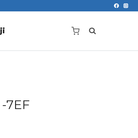
ji
-7EF