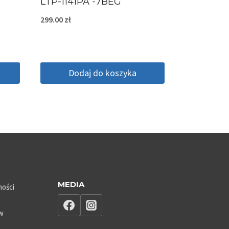
LTP-1141PA -7BEG
299.00
zł
Dodaj do koszyka
MEDIA
ności
ów