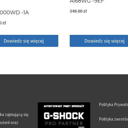
A168WG -9EF
349.00
zł
1000WD -1A
00
zł
Dowiedz się więcej
Dowiedz się więcej
Polityka Prywat
ska zajmującą się
Polityka zwrot
uterii oraz