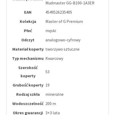
Mudmaster GG-B100-1A3ER
EAN
4549526235405
Kolekcja
Master of G Premium
Płeć
męski
Odczyt
analogowo-cyfrowy
Materiał koperty
tworzywo sztuczne
Typ mechanizmu
Kwarcowy
Szerokość
53
koperty
Grubość koperty
19
Rodzaj szkła
mineralne
Wodoszczelność
200 m
Okres gwarancji
3+3 lata