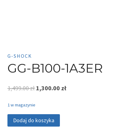
G-SHOCK
GG-B100-1A3ER
Pierwotna
Aktualna
1,499.00
zł
1,300.00
zł
cena
cena
1 w magazynie
wynosiła:
wynosi:
ilość
Dodaj do koszyka
1,499.00 zł.
1,300.00 zł.
GG-
B100-