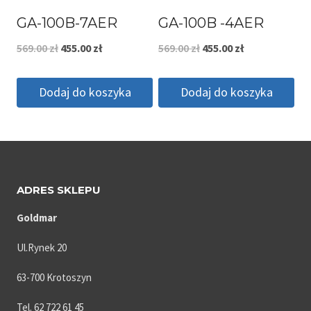
GA-100B-7AER
GA-100B -4AER
Pierwotna
Aktualna
Pierwotna
Aktualna
569.00
zł
455.00
zł
569.00
zł
455.00
zł
cena
cena
cena
cena
Dodaj do koszyka
Dodaj do koszyka
wynosiła:
wynosi:
wynosiła:
wynosi:
569.00 zł.
455.00 zł.
569.00 zł.
455.00 zł.
ADRES SKLEPU
Goldmar
Ul.Rynek 20
63-700 Krotoszyn
Tel. 62 722 61 45