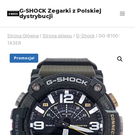
Przejdź
G-SHOCK Zegarki z Polskiej
do
dystrybucji
treści
Strona Główna
/
Strona sklepu
/
G-Shock
/
GG-B100-
1A3ER
Promocja!