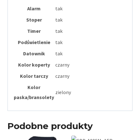
Alarm
tak
Stoper
tak
Timer
tak
Podświetlenie
tak
Datownik
tak
Kolor koperty
czarny
Kolor tarczy
czarny
Kolor
zielony
paska/bransolety
Podobne produkty